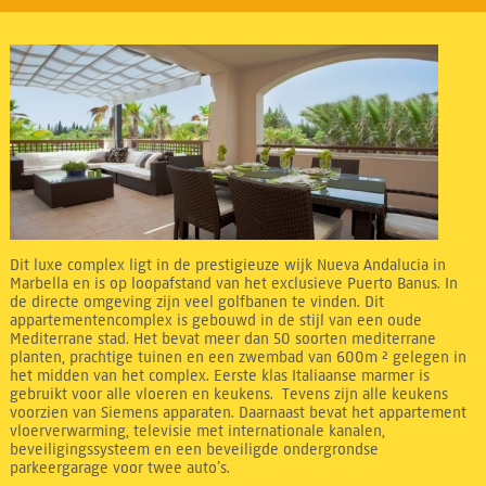
Dit luxe complex ligt in de prestigieuze wijk Nueva Andalucia in
Marbella en is op loopafstand van het exclusieve Puerto Banus. In
de directe omgeving zijn veel golfbanen te vinden. Dit
appartementencomplex is gebouwd in de stijl van een oude
Mediterrane stad. Het bevat meer dan 50 soorten mediterrane
planten, prachtige tuinen en een zwembad van 600m ² gelegen in
het midden van het complex. Eerste klas Italiaanse marmer is
gebruikt voor alle vloeren en keukens. Tevens zijn alle keukens
voorzien van Siemens apparaten. Daarnaast bevat het appartement
vloerverwarming, televisie met internationale kanalen,
beveiligingssysteem en een beveiligde ondergrondse
parkeergarage voor twee auto’s.