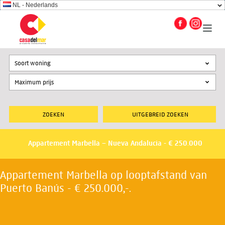
NL - Nederlands
Soort woning
UITGEBREID ZOEKEN
Appartement Marbella – Nueva Andalucia - € 250.000
Appartement Marbella op looptafstand van
Puerto Banús - € 250.000,-.