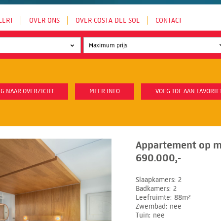
LERT
OVER ONS
OVER COSTA DEL SOL
CONTACT
G NAAR OVERZICHT
MEER INFO
VOEG TOE AAN FAVORIE
Appartement op mi
690.000,-
Slaapkamers
2
Badkamers
2
Leefruimte
88m²
Zwembad
nee
Tuin
nee