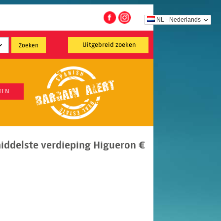
NL - Nederlands
Uitgebreid zoeken
TEN
ddelste verdieping Higueron €