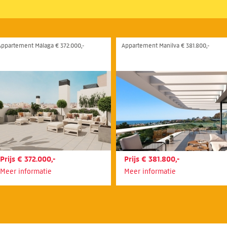
Appartement Málaga € 372.000,-
Appartement Manilva € 381.800,-
Prijs € 372.000,-
Prijs € 381.800,-
Meer informatie
Meer informatie