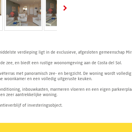
delste verdieping ligt in de exclusieve, afgesloten gemeenschap Mirafl
 en de zee, en biedt een rustige woonomgeving aan de Costa del Sol.
rivéterras met panoramisch zee- en bergzicht. De woning wordt volledi
e woonkamer en een volledig uitgeruste keuken.
irconditioning, inbouwkasten, marmeren vloeren en een eigen parkeerp
en zeer aantrekkelijke woning.
tieverblijf of investeringsobject.