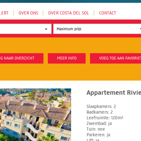
LERT
OVER ONS
OVER COSTA DEL SOL
CONTACT
G NAAR OVERZICHT
MEER INFO
VOEG TOE AAN FAVORIE
Appartement Rivie
Slaapkamers
2
Badkamers
2
Leefruimte
120m²
Zwembad
ja
Tuin
nee
Parkeren
ja
Lift
ja