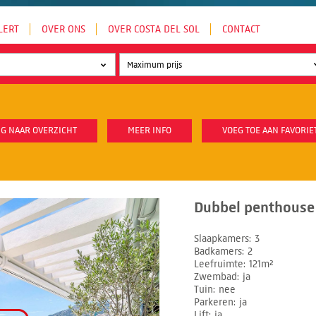
LERT
OVER ONS
OVER COSTA DEL SOL
CONTACT
G NAAR OVERZICHT
MEER INFO
VOEG TOE AAN FAVORIE
Dubbel penthouse 
Slaapkamers
3
Badkamers
2
Leefruimte
121m²
Zwembad
ja
Tuin
nee
Parkeren
ja
Lift
ja