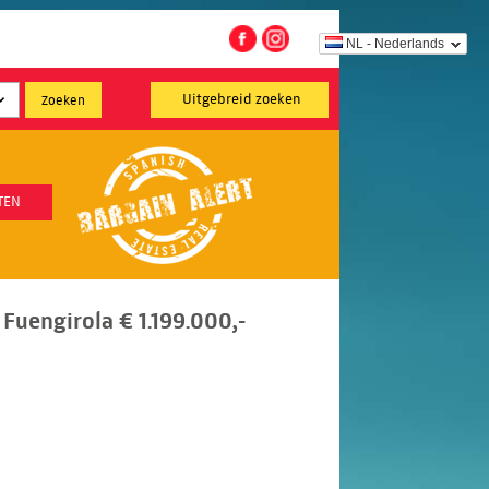
NL - Nederlands
Uitgebreid zoeken
TEN
Fuengirola € 1.199.000,-