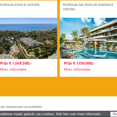
Penthouse Elviria € 1.249.500,-
Penthouse San Pedro de Alcántara €
1.150.000,-
Prijs € 1.249.500,-
Prijs € 1.150.000,-
Meer informatie
Meer informatie
ved. Unauthorized use prohibited.
adelmar maakt gebruik van cookies. Klik hier voor meer informatie.
Sl