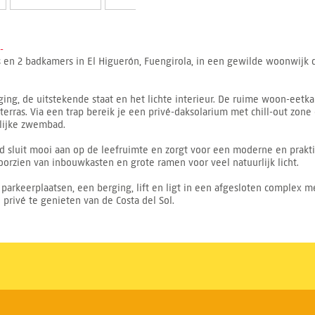
-
 2 badkamers in El Higuerón, Fuengirola, in een gewilde woonwijk dich
ging, de uitstekende staat en het lichte interieur. De ruime woon-eetk
erras. Via een trap bereik je een privé-daksolarium met chill-out zone
lijke zwembad.
d sluit mooi aan op de leefruimte en zorgt voor een moderne en prakt
oorzien van inbouwkasten en grote ramen voor veel natuurlijk licht.
arkeerplaatsen, een berging, lift en ligt in een afgesloten complex
 privé te genieten van de Costa del Sol.