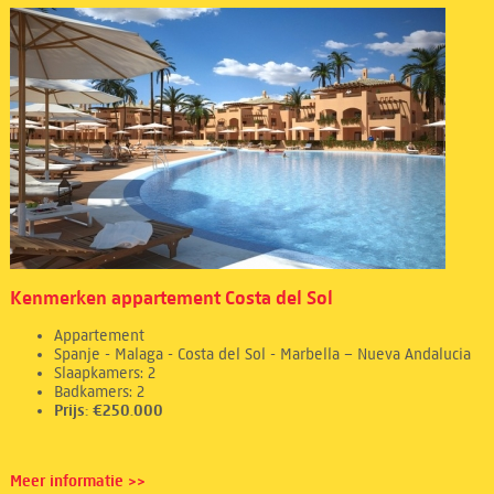
Kenmerken appartement Costa del Sol
Appartement
Spanje - Malaga - Costa del Sol - Marbella – Nueva Andalucia
Slaapkamers: 2
Badkamers: 2
Prijs: €250.000
Meer informatie >>