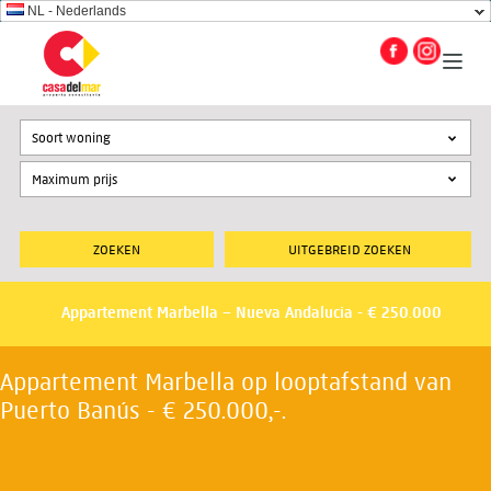
NL - Nederlands
Soort woning
UITGEBREID ZOEKEN
Appartement Marbella – Nueva Andalucia - € 250.000
Appartement Marbella op looptafstand van
Puerto Banús - € 250.000,-.