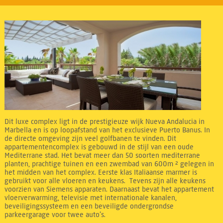
Dit luxe complex ligt in de prestigieuze wijk Nueva Andalucia in
Marbella en is op loopafstand van het exclusieve Puerto Banus. In
de directe omgeving zijn veel golfbanen te vinden. Dit
appartementencomplex is gebouwd in de stijl van een oude
Mediterrane stad. Het bevat meer dan 50 soorten mediterrane
planten, prachtige tuinen en een zwembad van 600m ² gelegen in
het midden van het complex. Eerste klas Italiaanse marmer is
gebruikt voor alle vloeren en keukens. Tevens zijn alle keukens
voorzien van Siemens apparaten. Daarnaast bevat het appartement
vloerverwarming, televisie met internationale kanalen,
beveiligingssysteem en een beveiligde ondergrondse
parkeergarage voor twee auto’s.