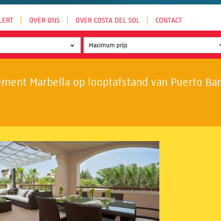
LERT
OVER ONS
OVER COSTA DEL SOL
CONTACT
ment Marbella op looptafstand van Puerto Banú