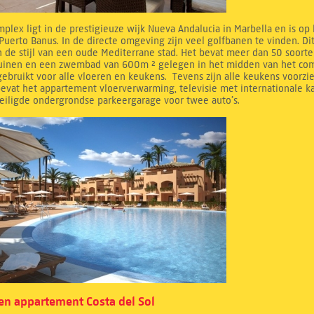
mplex ligt in de prestigieuze wijk Nueva Andalucia in Marbella en is op
Puerto Banus. In de directe omgeving zijn veel golfbanen te vinden. D
 de stijl van een oude Mediterrane stad. Het bevat meer dan 50 soorte
tuinen en een zwembad van 600m ² gelegen in het midden van het compl
ebruikt voor alle vloeren en keukens. Tevens zijn alle keukens voorzi
evat het appartement vloerverwarming, televisie met internationale k
eiligde ondergrondse parkeergarage voor twee auto’s.
n appartement Costa del Sol