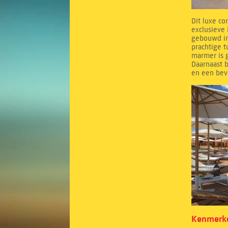
Dit luxe co
exclusieve 
gebouwd in
prachtige 
marmer is g
Daarnaast b
en een bev
Kenmerke