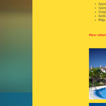
Appa
Spanj
Sl
Ba
Prij
Meer infor