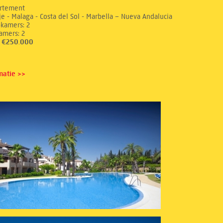
rtement
e - Malaga - Costa del Sol - Marbella – Nueva Andalucia
aapkamers: 2
dkamers: 2
s: €250.000
matie >>