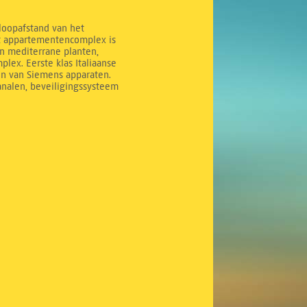
 loopafstand van het
it appartementencomplex is
n mediterrane planten,
ex. Eerste klas Italiaanse
en van Siemens apparaten.
analen, beveiligingssysteem