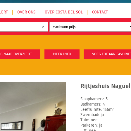
LERT
OVER ONS
OVER COSTA DEL SOL
CONTACT
G NAAR OVERZICHT
MEER INFO
VOEG TOE AAN FAVORIE
Rijtjeshuis Nagüel
Slaapkamers
3
Badkamers
4
Leefruimte
156m²
Zwembad
ja
Tuin
nee
Parkeren
ja
Lift
nee