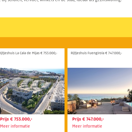
ijtjeshuis La Cala de Mijas € 753.000,-
Rijtjeshuis Fuengirola € 747.000,-
Prijs € 753.000,-
Prijs € 747.000,-
Meer informatie
Meer informatie