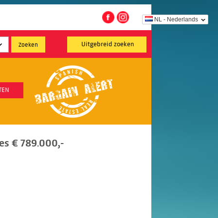
NL - Nederlands
Uitgebreid zoeken
TEN
es € 789.000,-