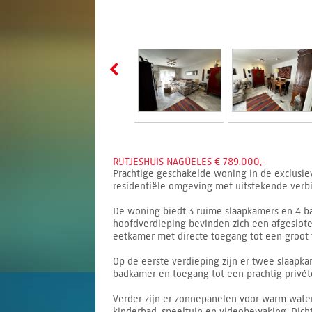
RIJTJESHUIS NAGÜELES € 789.000,-
Prachtige geschakelde woning in de exclusiev
residentiële omgeving met uitstekende verbi
De woning biedt 3 ruime slaapkamers en 4 ba
hoofdverdieping bevinden zich een afgeslote
eetkamer met directe toegang tot een groot t
Op de eerste verdieping zijn er twee slaapk
badkamer en toegang tot een prachtig privéte
Verder zijn er zonnepanelen voor warm wate
kinderbad, speeltuin en videobewaking. Dicht 