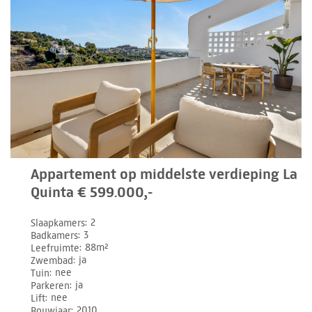
Appartement op middelste verdieping La
Quinta € 599.000,-
Slaapkamers
2
Badkamers
3
Leefruimte
88m²
Zwembad
ja
Tuin
nee
Parkeren
ja
Lift
nee
Bouwjaar
2010