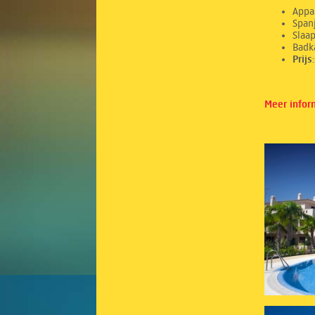
Appa
Spanj
Sl
Ba
Prij
Meer infor