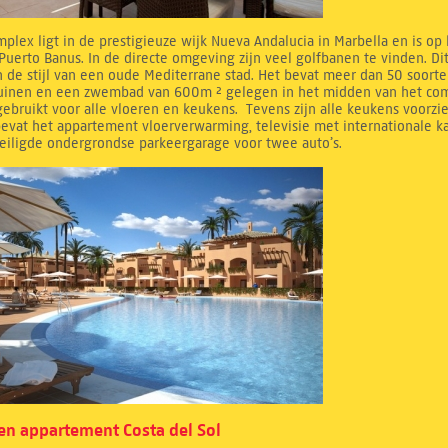
mplex ligt in de prestigieuze wijk Nueva Andalucia in Marbella en is op
Puerto Banus. In de directe omgeving zijn veel golfbanen te vinden. D
 de stijl van een oude Mediterrane stad. Het bevat meer dan 50 soorte
tuinen en een zwembad van 600m ² gelegen in het midden van het compl
ebruikt voor alle vloeren en keukens. Tevens zijn alle keukens voorzi
evat het appartement vloerverwarming, televisie met internationale k
eiligde ondergrondse parkeergarage voor twee auto’s.
n appartement Costa del Sol