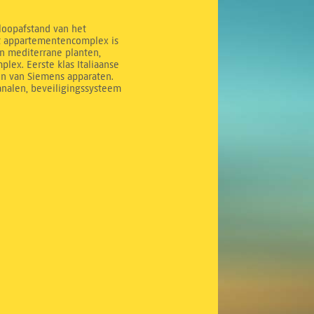
 loopafstand van het
it appartementencomplex is
n mediterrane planten,
ex. Eerste klas Italiaanse
en van Siemens apparaten.
analen, beveiligingssysteem