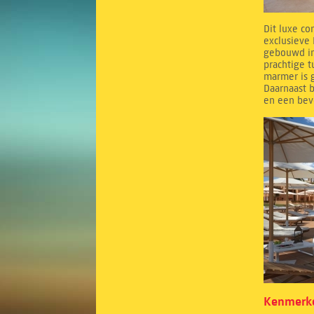
Dit luxe co
exclusieve 
gebouwd in
prachtige 
marmer is g
Daarnaast b
en een bev
Kenmerke