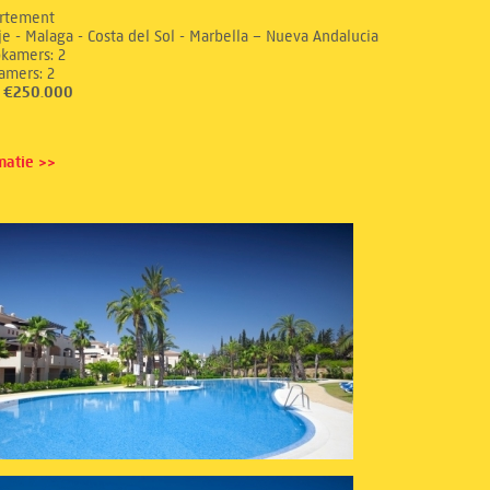
rtement
e - Malaga - Costa del Sol - Marbella – Nueva Andalucia
aapkamers: 2
dkamers: 2
s: €250.000
matie >>