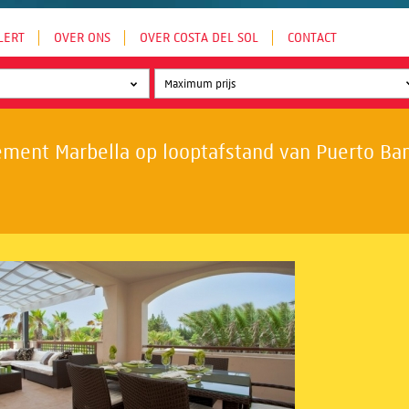
LERT
OVER ONS
OVER COSTA DEL SOL
CONTACT
ment Marbella op looptafstand van Puerto Banú