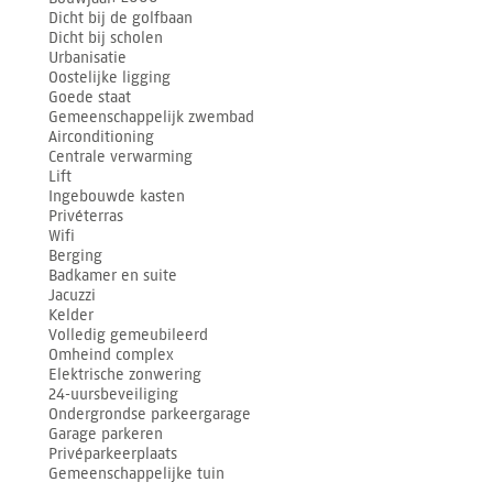
Dicht bij de golfbaan
Dicht bij scholen
Urbanisatie
Oostelijke ligging
Goede staat
Gemeenschappelijk zwembad
Airconditioning
Centrale verwarming
Lift
Ingebouwde kasten
Privéterras
Wifi
Berging
Badkamer en suite
Jacuzzi
Kelder
Volledig gemeubileerd
Omheind complex
Elektrische zonwering
24-uursbeveiliging
Ondergrondse parkeergarage
Garage parkeren
Privéparkeerplaats
Gemeenschappelijke tuin