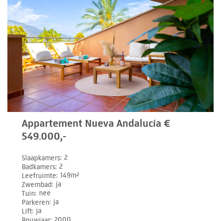
Appartement Nueva Andalucía €
549.000,-
Slaapkamers
2
Badkamers
2
Leefruimte
149m²
Zwembad
ja
Tuin
nee
Parkeren
ja
Lift
ja
Bouwjaar
2000