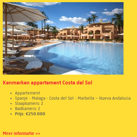
Kenmerken appartement Costa del Sol
Appartement
Spanje - Malaga - Costa del Sol - Marbella – Nueva Andalucia
Slaapkamers: 2
Badkamers: 2
Prijs: €250.000
Meer informatie >>