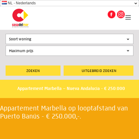
NL - Nederlands
Soort woning
UITGEBREID ZOEKEN
Appartement Marbella – Nueva Andalucia - € 250.000
Appartement Marbella op looptafstand van
Puerto Banús - € 250.000,-.