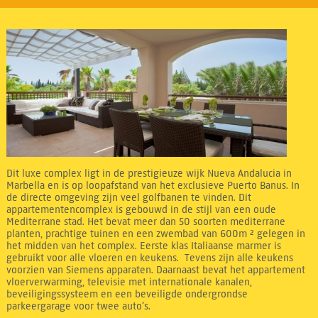
Dit luxe complex ligt in de prestigieuze wijk Nueva Andalucia in
Marbella en is op loopafstand van het exclusieve Puerto Banus. In
de directe omgeving zijn veel golfbanen te vinden. Dit
appartementencomplex is gebouwd in de stijl van een oude
Mediterrane stad. Het bevat meer dan 50 soorten mediterrane
planten, prachtige tuinen en een zwembad van 600m ² gelegen in
het midden van het complex. Eerste klas Italiaanse marmer is
gebruikt voor alle vloeren en keukens. Tevens zijn alle keukens
voorzien van Siemens apparaten. Daarnaast bevat het appartement
vloerverwarming, televisie met internationale kanalen,
beveiligingssysteem en een beveiligde ondergrondse
parkeergarage voor twee auto’s.