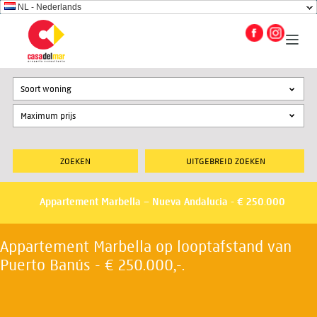
NL - Nederlands
Soort woning
UITGEBREID ZOEKEN
Appartement Marbella – Nueva Andalucia - € 250.000
Appartement Marbella op looptafstand van
Puerto Banús - € 250.000,-.