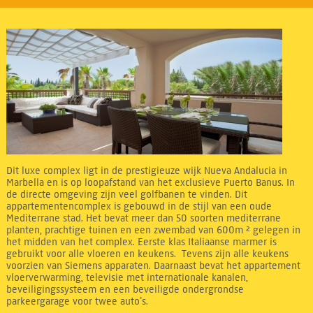
Dit luxe complex ligt in de prestigieuze wijk Nueva Andalucia in
Marbella en is op loopafstand van het exclusieve Puerto Banus. In
de directe omgeving zijn veel golfbanen te vinden. Dit
appartementencomplex is gebouwd in de stijl van een oude
Mediterrane stad. Het bevat meer dan 50 soorten mediterrane
planten, prachtige tuinen en een zwembad van 600m ² gelegen in
het midden van het complex. Eerste klas Italiaanse marmer is
gebruikt voor alle vloeren en keukens. Tevens zijn alle keukens
voorzien van Siemens apparaten. Daarnaast bevat het appartement
vloerverwarming, televisie met internationale kanalen,
beveiligingssysteem en een beveiligde ondergrondse
parkeergarage voor twee auto’s.