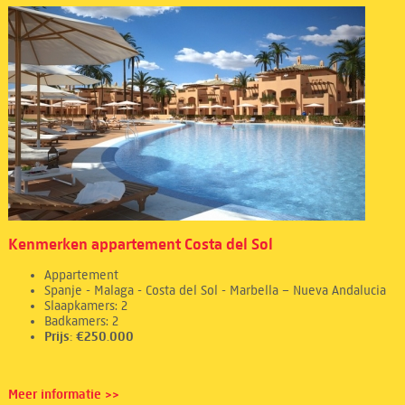
Kenmerken appartement Costa del Sol
Appartement
Spanje - Malaga - Costa del Sol - Marbella – Nueva Andalucia
Slaapkamers: 2
Badkamers: 2
Prijs: €250.000
Meer informatie >>