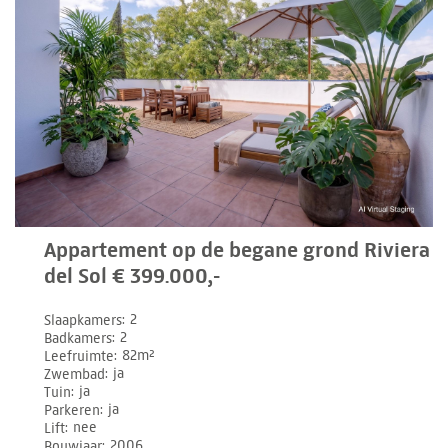
Appartement op de begane grond Riviera
del Sol € 399.000,-
Slaapkamers
2
Badkamers
2
Leefruimte
82m²
Zwembad
ja
Tuin
ja
Parkeren
ja
Lift
nee
Bouwjaar
2006