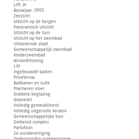
Lift
ja
Bouwjaar
2002
Zeezicht
Uitzicht op de bergen
Panoramisch uitzicht
Uitzicht op de tuin
Uitzicht op het zwembad
Uitstekende staat
Gemeenschappelijk zwembad
Kinderzwembad
Airconditioning
Lift
Ingebouwde kasten
Privéterras
Badkamer en suite
Marmeren vloer
Dubbele beglazing
Glasvezel
Volledig gemeubileerd
Volledig uitgeruste keuken
Gemeenschappelijke tuin
Omheind complex
Parlofoon
24-uursbeveiliging
Ondergrondse parkeergarage