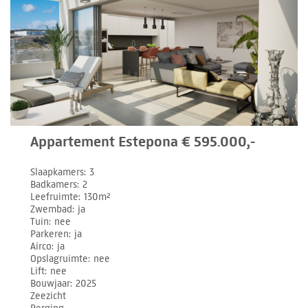
Appartement Estepona € 595.000,-
Slaapkamers
3
Badkamers
2
Leefruimte
130m²
Zwembad
ja
Tuin
nee
Parkeren
ja
Airco
ja
Opslagruimte
nee
Lift
nee
Bouwjaar
2025
Zeezicht