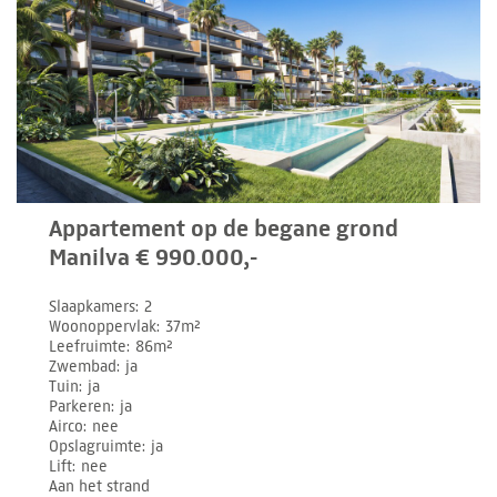
Appartement op de begane grond
Manilva € 990.000,-
Slaapkamers
2
Woonoppervlak
37m²
Leefruimte
86m²
Zwembad
ja
Tuin
ja
Parkeren
ja
Airco
nee
Opslagruimte
ja
Lift
nee
Aan het strand