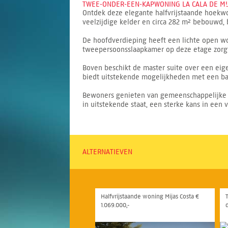
TWEE-ONDER-EEN-KAPWONING LA CALA DE MIJ
Ontdek deze elegante halfvrijstaande hoekwo
veelzijdige kelder en circa 282 m² bebouwd, b
De hoofdverdieping heeft een lichte open w
tweepersoonsslaapkamer op deze etage zorgt v
Boven beschikt de master suite over een eig
biedt uitstekende mogelijkheden met een ba
Bewoners genieten van gemeenschappelijke t
in uitstekende staat, een sterke kans in een 
ALTERNATIEVEN
Halfvrijstaande woning Mijas Costa €
1.069.000,-