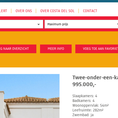
LERT
OVER ONS
OVER COSTA DEL SOL
CONTACT
G NAAR OVERZICHT
MEER INFO
VOEG TOE AAN FAVORIE
Twee-onder-een-ka
995.000,-
Slaapkamers
4
Badkamers
4
Woonoppervlak
54m²
Leefruimte
282m²
Zwembad
ja