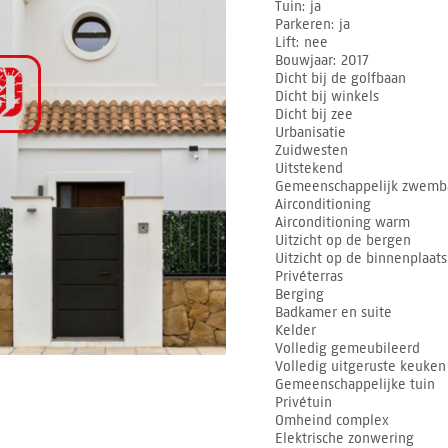
Tuin
ja
Parkeren
ja
Lift
nee
Bouwjaar
2017
Dicht bij de golfbaan
Dicht bij winkels
Dicht bij zee
Urbanisatie
Zuidwesten
Uitstekend
Gemeenschappelijk zwemb
Airconditioning
Airconditioning warm
Uitzicht op de bergen
Uitzicht op de binnenplaats
Privéterras
Berging
Badkamer en suite
Kelder
Volledig gemeubileerd
Volledig uitgeruste keuken
Gemeenschappelijke tuin
Privétuin
Omheind complex
Elektrische zonwering