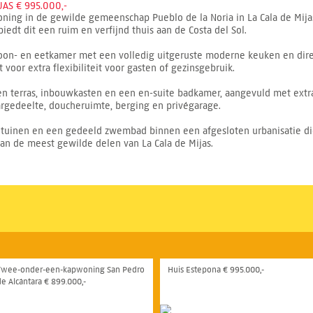
AS € 995.000,-
ning in de gewilde gemeenschap Pueblo de la Noria in La Cala de Mija
iedt dit een ruim en verfijnd thuis aan de Costa del Sol.
oon- en eetkamer met een volledig uitgeruste moderne keuken en direc
oor extra flexibiliteit voor gasten of gezinsgebruik.
en terras, inbouwkasten en een en-suite badkamer, aangevuld met ext
rgedeelte, doucheruimte, berging en privégarage.
uinen en een gedeeld zwembad binnen een afgesloten urbanisatie dich
van de meest gewilde delen van La Cala de Mijas.
Twee-onder-een-kapwoning San Pedro
Huis Estepona € 995.000,-
de Alcántara € 899.000,-