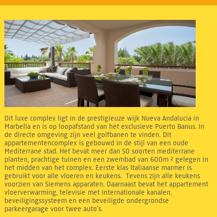
Dit luxe complex ligt in de prestigieuze wijk Nueva Andalucia in
Marbella en is op loopafstand van het exclusieve Puerto Banus. In
de directe omgeving zijn veel golfbanen te vinden. Dit
appartementencomplex is gebouwd in de stijl van een oude
Mediterrane stad. Het bevat meer dan 50 soorten mediterrane
planten, prachtige tuinen en een zwembad van 600m ² gelegen in
het midden van het complex. Eerste klas Italiaanse marmer is
gebruikt voor alle vloeren en keukens. Tevens zijn alle keukens
voorzien van Siemens apparaten. Daarnaast bevat het appartement
vloerverwarming, televisie met internationale kanalen,
beveiligingssysteem en een beveiligde ondergrondse
parkeergarage voor twee auto’s.