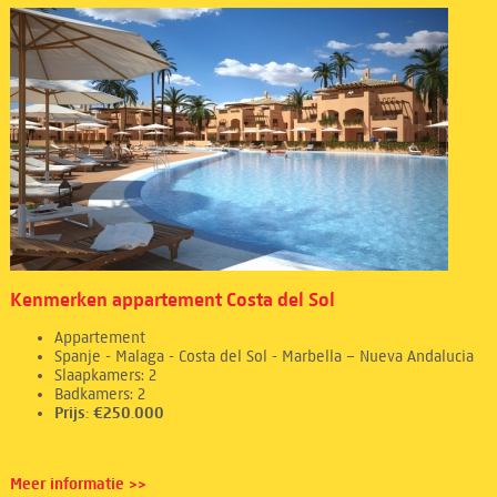
Kenmerken appartement Costa del Sol
Appartement
Spanje - Malaga - Costa del Sol - Marbella – Nueva Andalucia
Slaapkamers: 2
Badkamers: 2
Prijs: €250.000
Meer informatie >>