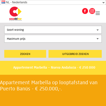
NL - Nederlands
Soort woning
UITGEBREID ZOEKEN
Appartement Marbella – Nueva Andalucia - € 250.000
Appartement Marbella op looptafstand van
Puerto Banús - € 250.000,-.