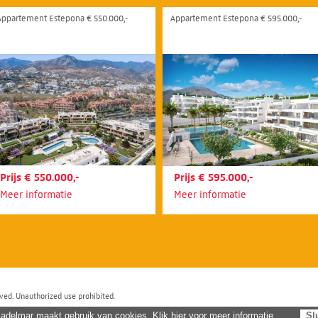
Appartement Estepona € 550.000,-
Appartement Estepona € 595.000,-
Prijs € 550.000,-
Prijs € 595.000,-
Meer informatie
Meer informatie
ved. Unauthorized use prohibited.
adelmar maakt gebruik van cookies. Klik hier voor meer informatie.
Sl