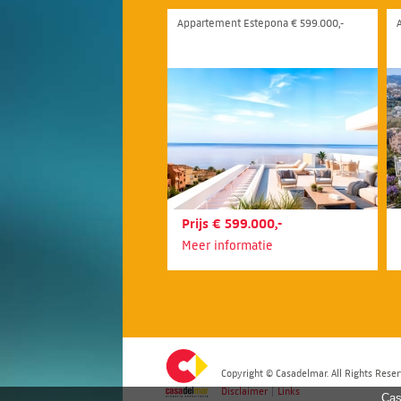
Appartement Estepona € 599.000,-
Prijs € 599.000,-
Meer informatie
Copyright © Casadelmar. All Rights Reser
Disclaimer
|
Links
Cas