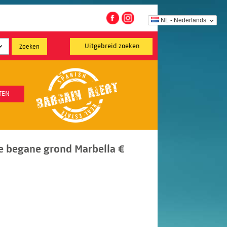
NL - Nederlands
Uitgebreid zoeken
TEN
e begane grond Marbella €