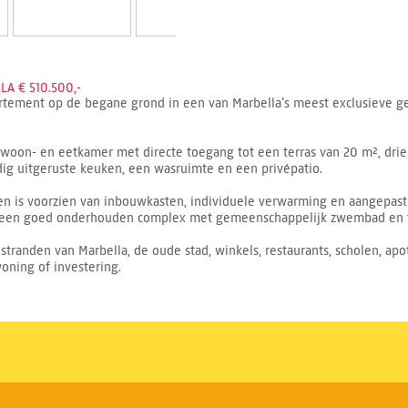
A € 510.500,-
tement op de begane grond in een van Marbella’s meest exclusieve geb
oon- en eetkamer met directe toegang tot een terras van 20 m², dri
dig uitgeruste keuken, een wasruimte en een privépatio.
en is voorzien van inbouwkasten, individuele verwarming en aangepas
an een goed onderhouden complex met gemeenschappelijk zwembad en 
le stranden van Marbella, de oude stad, winkels, restaurants, scholen, a
oning of investering.