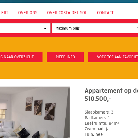
LERT
OVER ONS
OVER COSTA DEL SOL
CONTACT
G NAAR OVERZICHT
MEER INFO
VOEG TOE AAN FAVORIE
Appartement op d
510.500,-
Slaapkamers
3
Badkamers
1
Leefruimte
84m²
Zwembad
ja
Tuin
nee