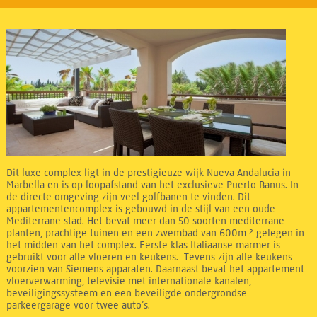
Dit luxe complex ligt in de prestigieuze wijk Nueva Andalucia in
Marbella en is op loopafstand van het exclusieve Puerto Banus. In
de directe omgeving zijn veel golfbanen te vinden. Dit
appartementencomplex is gebouwd in de stijl van een oude
Mediterrane stad. Het bevat meer dan 50 soorten mediterrane
planten, prachtige tuinen en een zwembad van 600m ² gelegen in
het midden van het complex. Eerste klas Italiaanse marmer is
gebruikt voor alle vloeren en keukens. Tevens zijn alle keukens
voorzien van Siemens apparaten. Daarnaast bevat het appartement
vloerverwarming, televisie met internationale kanalen,
beveiligingssysteem en een beveiligde ondergrondse
parkeergarage voor twee auto’s.