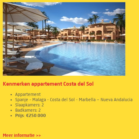
Kenmerken appartement Costa del Sol
Appartement
Spanje - Malaga - Costa del Sol - Marbella – Nueva Andalucia
Slaapkamers: 2
Badkamers: 2
Prijs: €250.000
Meer informatie >>