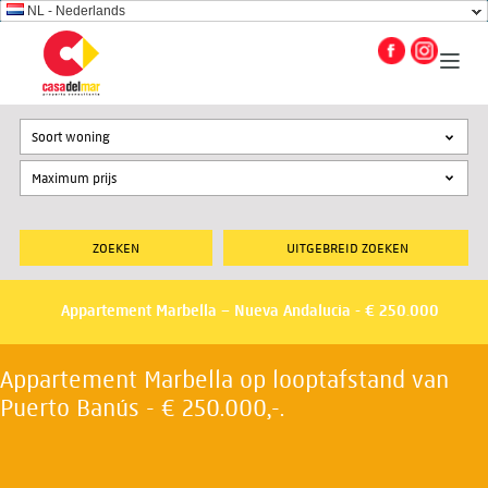
NL - Nederlands
Soort woning
UITGEBREID ZOEKEN
Appartement Marbella – Nueva Andalucia - € 250.000
Appartement Marbella op looptafstand van
Puerto Banús - € 250.000,-.