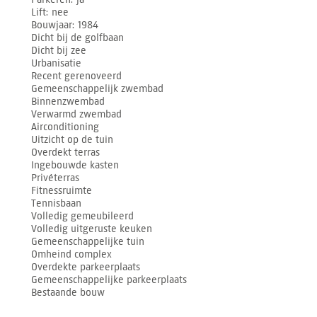
Lift
nee
Bouwjaar
1984
Dicht bij de golfbaan
Dicht bij zee
Urbanisatie
Recent gerenoveerd
Gemeenschappelijk zwembad
Binnenzwembad
Verwarmd zwembad
Airconditioning
Uitzicht op de tuin
Overdekt terras
Ingebouwde kasten
Privéterras
Fitnessruimte
Tennisbaan
Volledig gemeubileerd
Volledig uitgeruste keuken
Gemeenschappelijke tuin
Omheind complex
Overdekte parkeerplaats
Gemeenschappelijke parkeerplaats
Bestaande bouw