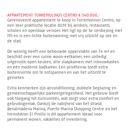
APPARTEMENT TORREMOLINOS CENTRO € 340.000,-
Gerenoveerd appartement te koop in Torremolinos Centro, op
een zeer praktische locatie dicht bij winkels, restaurants,
scholen en openbaar vervoer. Het ligt op de 5e verdieping met
lift en is een lichte buitenwoning met vrij uitzicht op zee en
de stad.
De woning heeft een bebouwde oppervlakte van 74 m² en
beschikt over een ruime woon-eetkamer, een volledig
uitgeruste open keuken, drie slaapkamers met inbouwkasten
en één moderne badkamer. Een privéterras biedt extra
buitenruimte om te ontspannen en van het uitzicht te
genieten.
Extra kenmerken zijn airconditioning, dubbele beglazing en
gemeenschappelijke parkeergelegenheid. Het gebouw biedt
ook toegang tot tuinruimtes, wat zorgt voor extra comfort en
gebruiksgemak. Dankzij de nabijheid van het strand,
Benalmádena Marina, Puerto Marina Shopping Centre en het
treinstation El Pinillo is dit appartement ideaal voor
permanent wonen, vakanties of investering.