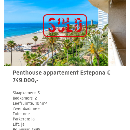
Penthouse appartement Estepona €
749.000,-
Slaapkamers
3
Badkamers
2
Leefruimte
104m²
Zwembad
nee
Tuin
nee
Parkeren
ja
Lift
ja
Bouwjaar
1998