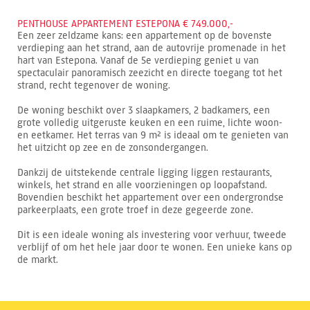
PENTHOUSE APPARTEMENT ESTEPONA € 749.000,-
Een zeer zeldzame kans: een appartement op de bovenste
verdieping aan het strand, aan de autovrije promenade in het
hart van Estepona. Vanaf de 5e verdieping geniet u van
spectaculair panoramisch zeezicht en directe toegang tot het
strand, recht tegenover de woning.
De woning beschikt over 3 slaapkamers, 2 badkamers, een
grote volledig uitgeruste keuken en een ruime, lichte woon-
en eetkamer. Het terras van 9 m² is ideaal om te genieten van
het uitzicht op zee en de zonsondergangen.
Dankzij de uitstekende centrale ligging liggen restaurants,
winkels, het strand en alle voorzieningen op loopafstand.
Bovendien beschikt het appartement over een ondergrondse
parkeerplaats, een grote troef in deze gegeerde zone.
Dit is een ideale woning als investering voor verhuur, tweede
verblijf of om het hele jaar door te wonen. Een unieke kans op
de markt.