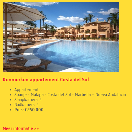
Kenmerken appartement Costa del Sol
Appartement
Spanje - Malaga - Costa del Sol - Marbella – Nueva Andalucia
Slaapkamers: 2
Badkamers: 2
Prijs: €250.000
Meer informatie >>