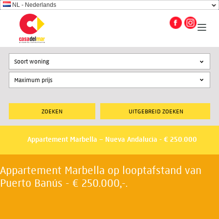
NL - Nederlands
Soort woning
UITGEBREID ZOEKEN
Appartement Marbella – Nueva Andalucia - € 250.000
Appartement Marbella op looptafstand van
Puerto Banús - € 250.000,-.