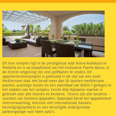
Dit luxe complex ligt in de prestigieuze wijk Nueva Andalucia in
Marbella en is op loopafstand van het exclusieve Puerto Banus. In
de directe omgeving zijn veel golfbanen te vinden. Dit
appartementencomplex is gebouwd in de stijl van een oude
Mediterrane stad. Het bevat meer dan 50 soorten mediterrane
planten, prachtige tuinen en een zwembad van 600m ² gelegen in
het midden van het complex. Eerste klas Italiaanse marmer is
gebruikt voor alle vloeren en keukens. Tevens zijn alle keukens
voorzien van Siemens apparaten. Daarnaast bevat het appartement
vloerverwarming, televisie met internationale kanalen,
beveiligingssysteem en een beveiligde ondergrondse
parkeergarage voor twee auto’s.