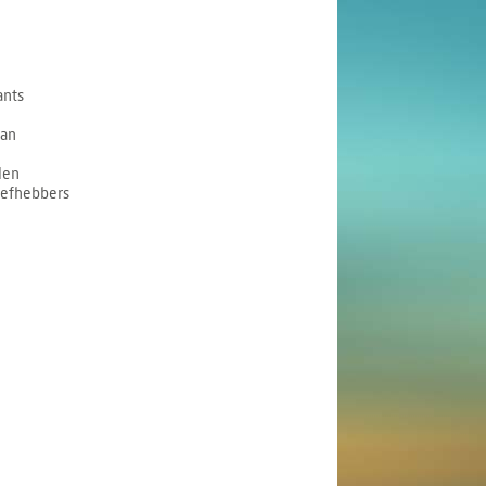
ants
aan
len
iefhebbers