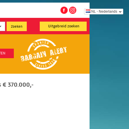
NL - Nederlands
Uitgebreid zoeken
TEN
 € 370.000,-