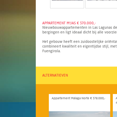
APPARTEMENT MIJAS € 370.000,-
Nieuwbouwappartementen in Las Lagunas de M
bergingen en ligt ideaal dicht bij alle voorz
Het gebouw heeft een zuidoostelijke oriëntat
combineert kwaliteit en eigentijdse stijl, m
Fuengirola.
ALTERNATIEVEN
Appartement Málaga Norte € 378.000,-