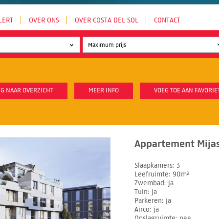
LERT
OVER ONS
OVER COSTA DEL SOL
CONTACT
G NAAR OVERZICHT
MEER INFO
VOEG TOE AAN FAVORIE
Appartement Mijas
Slaapkamers
3
Leefruimte
90m²
Zwembad
ja
Tuin
ja
Parkeren
ja
Airco
ja
Opslagruimte
nee